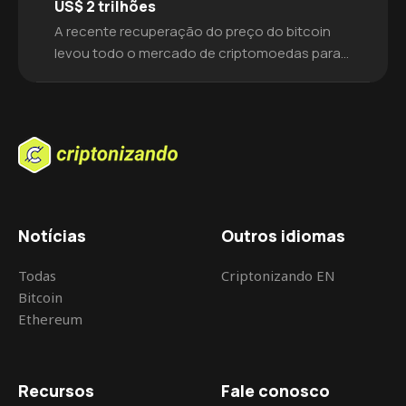
US$ 2 trilhões
A recente recuperação do preço do bitcoin
levou todo o mercado de criptomoedas para
um forte movimento de alta nesta segunda-
feira (28).Como resultado, mais dinheiro foi
injetado e houve um aumento no valor do
mercado de criptomoedas.O valor de mercado
total agora voltou a ultrapassar os US$ 2
trilhões.Os últimos dias foram de valorização
para […]
Notícias
Outros idiomas
Todas
Criptonizando EN
Bitcoin
Ethereum
Recursos
Fale conosco