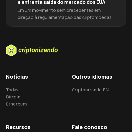
e enfrenta saída do mercado dos EUA
Em um movimento sem precedentes em
direção à regulamentação das criptomoedas,
a corretora de criptomoedas KuCoin admitiu
operar um negócio de transmissão de dinheiro
não registrado dentro da jurisdição dos
Estados Unidos. A empresa chegou a um
acordo de US$ 300 milhões com as
autoridades federais.O acordo gerou enorme
controvérsia no setor financeiro, já que […]
Notícias
Outros idiomas
Todas
Criptonizando EN
Bitcoin
Ethereum
Recursos
Fale conosco