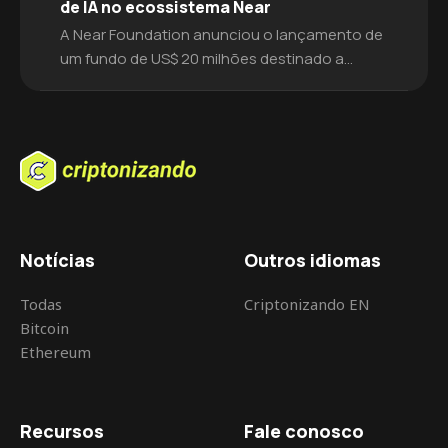
de IA no ecossistema Near
A Near Foundation anunciou o lançamento de
um fundo de US$ 20 milhões destinado a
impulsionar o desenvolvimento de agentes de
inteligência artificial (IA) integrados à
tecnologia blockchain. O objetivo é fomentar
a criação de tokens de agentes que
introduzam novos casos de uso
impulsionados por IA, abrangendo áreas como
jogos, criação de mercado e […]
Notícias
Outros idiomas
Todas
Criptonizando EN
Bitcoin
Ethereum
Recursos
Fale conosco