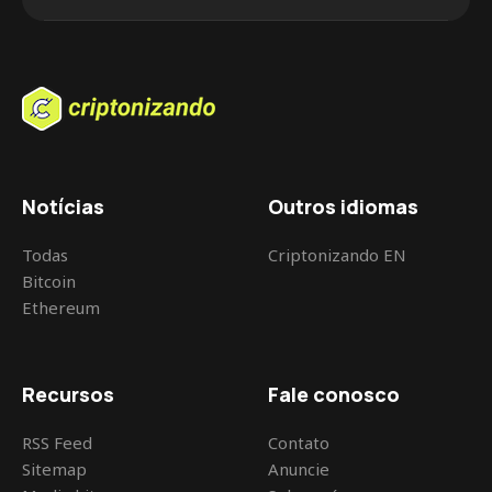
digital. Fontes anônimas revelam que a OpenAI
estaria desenvolvendo uma rede social com
funcionalidades semelhantes ao X. Dessa
forma, colocando a empresa de Sam Altman
em rota de colisão direta com o magnata Elon
Musk e a poderosa Meta de Mark Zuckerberg.
[…]
Notícias
Outros idiomas
Todas
Criptonizando EN
Bitcoin
Ethereum
Recursos
Fale conosco
RSS Feed
Contato
Sitemap
Anuncie