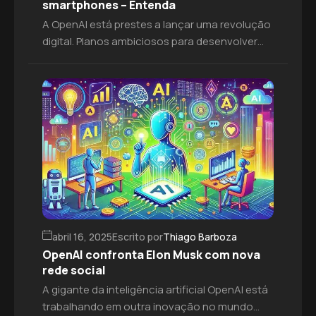
smartphones – Entenda
A OpenAI está prestes a lançar uma revolução
digital. Planos ambiciosos para desenvolver
100 milhões de dispositivos de IA de bolso,
prometem transformar a interação diária com
a tecnologia. Além disso, os dispositivos
estão sendo criados em segredo com o
designer Jony Ive. Essa iniciativa, que mira o
consumo em massa, abre um novo e […]
abril 16, 2025
Escrito por
Thiago Barboza
OpenAI confronta Elon Musk com nova
rede social
A gigante da inteligência artificial OpenAI está
trabalhando em outra inovação no mundo