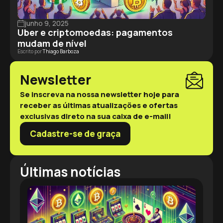
junho 9, 2025
Uber e criptomoedas: pagamentos
mudam de nível
Escrito por
Thiago Barboza
Newsletter
Se inscreva na nossa newsletter hoje para
receber as últimas atualizações e ofertas
exclusivas direto na sua caixa de e-mail!
Cadastre-se de graça
Últimas notícias